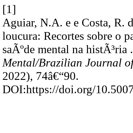
[1]
Aguiar, N.A. e e Costa, R.
loucura: Recortes sobre o p
saÃºde mental na histÃ³ria 
Mental/Brazilian Journal o
2022), 74â€“90.
DOI:https://doi.org/10.500