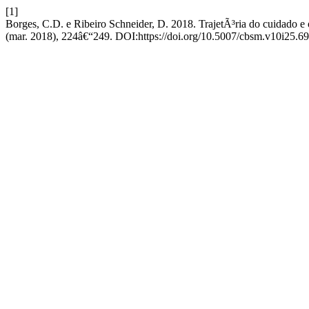
[1]
Borges, C.D. e Ribeiro Schneider, D. 2018. TrajetÃ³ria do cuidado 
(mar. 2018), 224â€“249. DOI:https://doi.org/10.5007/cbsm.v10i25.6