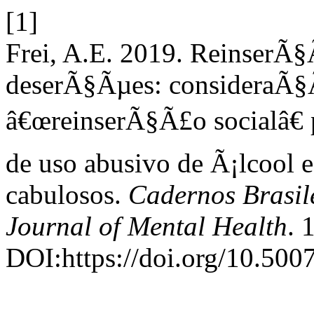
[1]
Frei, A.E. 2019. ReinserÃ
deserÃ§Ãµes: consideraÃ§Ã
â€œreinserÃ§Ã£o socialâ€ 
de uso abusivo de Ã¡lcool 
cabulosos.
Cadernos Brasil
Journal of Mental Health
. 
DOI:https://doi.org/10.500