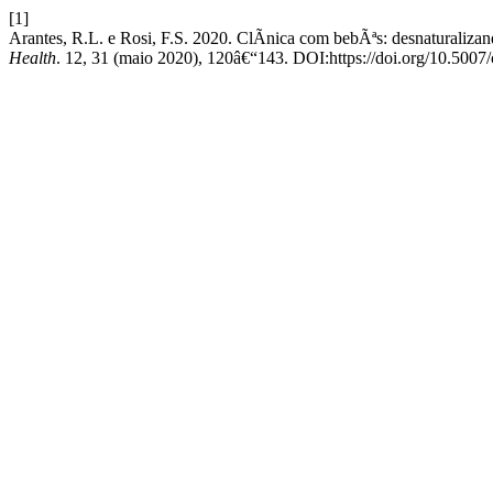
[1]
Arantes, R.L. e Rosi, F.S. 2020. ClÃ­nica com bebÃªs: desnaturaliza
Health
. 12, 31 (maio 2020), 120â€“143. DOI:https://doi.org/10.500