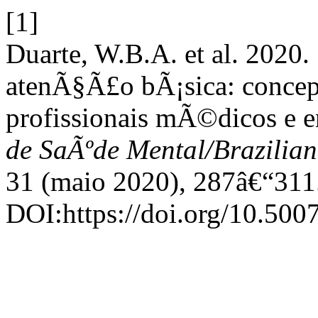
[1]
Duarte, W.B.A. et al. 2020.
atenÃ§Ã£o bÃ¡sica: concep
profissionais mÃ©dicos e e
de SaÃºde Mental/Brazilian
31 (maio 2020), 287â€“311
DOI:https://doi.org/10.500