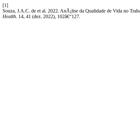
[1]
Souza, J.A.C. de et al. 2022. AnÃ¡lise da Qualidade de Vida no T
Health
. 14, 41 (dez. 2022), 102â€“127.