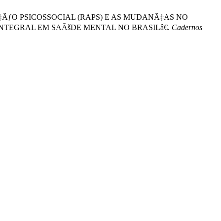
TENÃ‡ÃƒO PSICOSSOCIAL (RAPS) E AS MUDANÃ‡AS NO
NTEGRAL EM SAÃšDE MENTAL NO BRASILâ€.
Cadernos