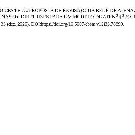
REPÃšDIO CES/PE Ã€ PROPOSTA DE REVISÃƒO DA REDE DE A
 NAS â€œDIRETRIZES PARA UM MODELO DE ATENÃ‡ÃƒO I
, 33 (dez. 2020). DOI:https://doi.org/10.5007/cbsm.v12i33.78899.