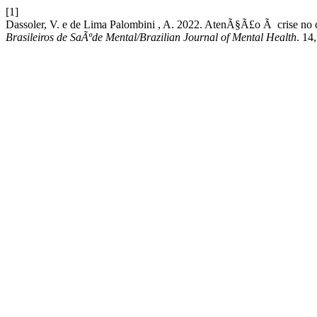
[1]
Dassoler, V. e de Lima Palombini , A. 2022. AtenÃ§Ã£o Ã crise no 
Brasileiros de SaÃºde Mental/Brazilian Journal of Mental Health
. 14