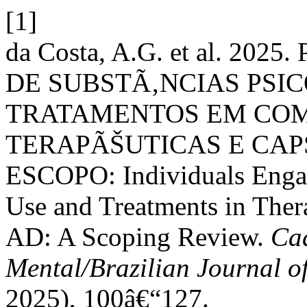
[1]
da Costa, A.G. et al. 2
DE SUBSTÃ‚NCIAS PSIC
TRATAMENTOS EM CO
TERAPÃŠUTICAS E CAP
ESCOPO: Individuals Engag
Use and Treatments in The
AD: A Scoping Review.
Cad
Mental/Brazilian Journal o
2025), 100â€“127.