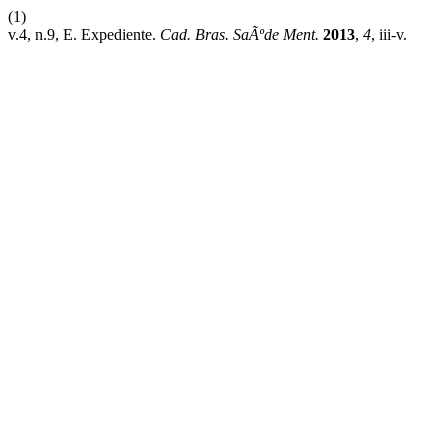
(1)
v.4, n.9, E. Expediente.
Cad. Bras. SaÃºde Ment.
2013
,
4
, iii-v.