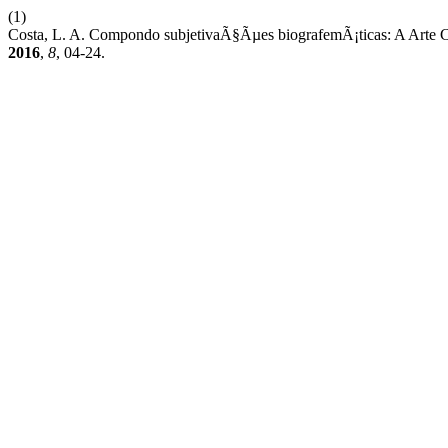
(1)
Costa, L. A. Compondo subjetivaÃ§Ãµes biografemÃ¡ticas: A Arte 
2016
,
8
, 04-24.