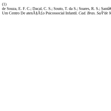
(1)
de Souza, E. F. C.; Dacal, C. S.; Souto, T. da S.; Soares, R. S.
Um Centro De atenÃ§Ã£o Psicossocial Infantil.
Cad. Bras. SaÃºde 