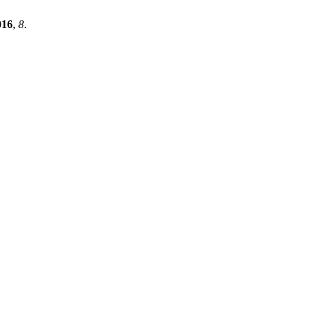
016
,
8
.