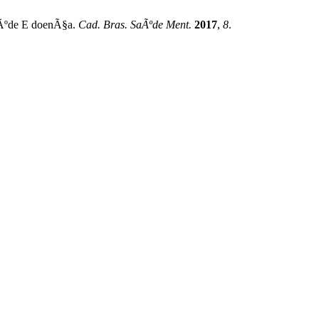
 SaÃºde E doenÃ§a.
Cad. Bras. SaÃºde Ment.
2017
,
8
.