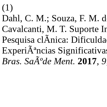
(1)
Dahl, C. M.; Souza, F. M. de
Cavalcanti, M. T. Suporte 
Pesquisa clÃ­nica: Dificulda
ExperiÃªncias Significativ
Bras. SaÃºde Ment.
2017
,
9