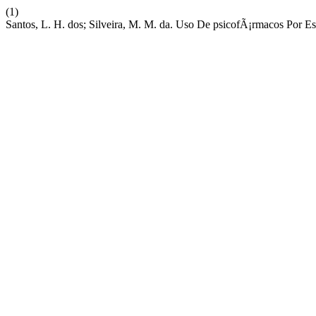
(1)
Santos, L. H. dos; Silveira, M. M. da. Uso De psicofÃ¡rmacos Por E