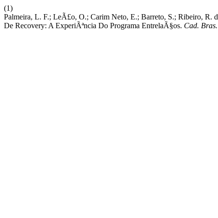
(1)
Palmeira, L. F.; LeÃ£o, O.; Carim Neto, E.; Barreto, S.; Ribeiro, R
De Recovery: A ExperiÃªncia Do Programa EntrelaÃ§os.
Cad. Bras.