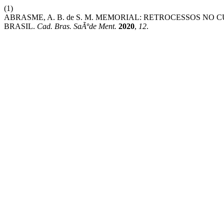
(1)
ABRASME, A. B. de S. M. MEMORIAL: RETROCESSOS N
BRASIL.
Cad. Bras. SaÃºde Ment.
2020
,
12
.