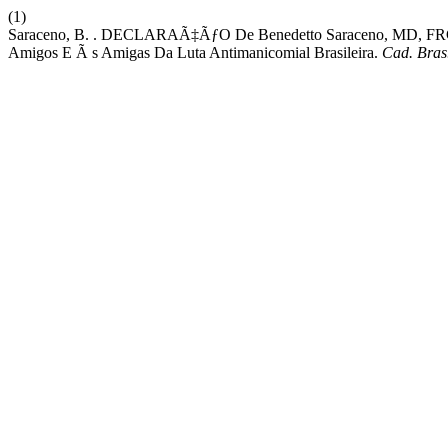
(1)
Saraceno, B. . DECLARAÃ‡ÃƒO De Benedetto Saraceno, MD, FRCP
Amigos E Ã s Amigas Da Luta Antimanicomial Brasileira.
Cad. Bras