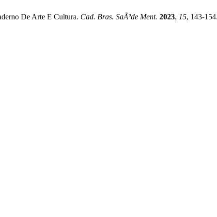
aderno De Arte E Cultura.
Cad. Bras. SaÃºde Ment.
2023
,
15
, 143-154