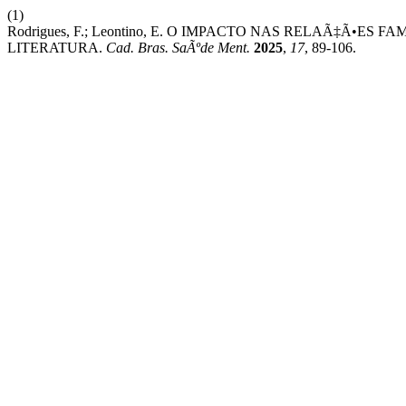
(1)
Rodrigues, F.; Leontino, E. O IMPACTO NAS RELAÃ‡Ã•ES
LITERATURA.
Cad. Bras. SaÃºde Ment.
2025
,
17
, 89-106.