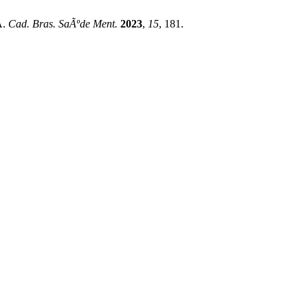
A.
Cad. Bras. SaÃºde Ment.
2023
,
15
, 181.