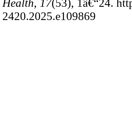
Health
,
17
(53), 1â€“24. htt
2420.2025.e109869