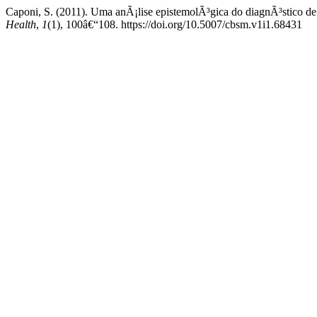
Caponi, S. (2011). Uma anÃ¡lise epistemolÃ³gica do diagnÃ³stico d
Health
,
1
(1), 100â€“108. https://doi.org/10.5007/cbsm.v1i1.68431