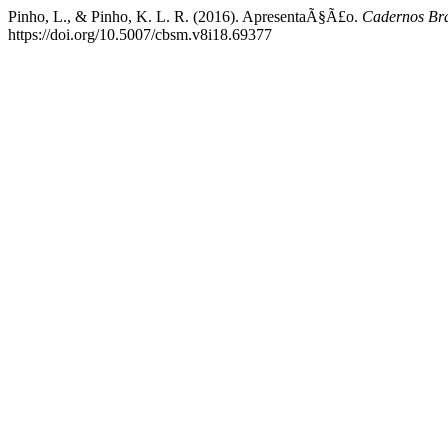
Pinho, L., & Pinho, K. L. R. (2016). ApresentaÃ§Ã£o.
Cadernos Bra
https://doi.org/10.5007/cbsm.v8i18.69377