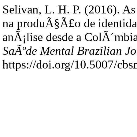
Selivan, L. H. P. (2016). A
na produÃ§Ã£o de identida
anÃ¡lise desde a ColÃ´mbi
SaÃºde Mental Brazilian Jo
https://doi.org/10.5007/cb