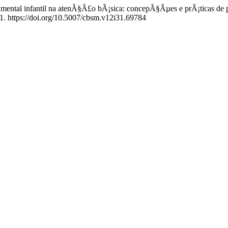
de mental infantil na atenÃ§Ã£o bÃ¡sica: concepÃ§Ãµes e prÃ¡ticas de
1. https://doi.org/10.5007/cbsm.v12i31.69784