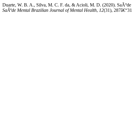
Duarte, W. B. A., Silva, M. C. F. da, & Acioli, M. D. (2020). SaÃº
SaÃºde Mental Brazilian Journal of Mental Health
,
12
(31), 287â€“31