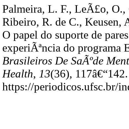
Palmeira, L. F., LeÃ£o, O., 
Ribeiro, R. de C., Keusen, 
O papel do suporte de pare
experiÃªncia do programa 
Brasileiros De SaÃºde Ment
Health
,
13
(36), 117â€“142
https://periodicos.ufsc.br/