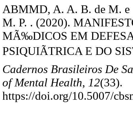
ABMMD, A. A. B. de M. e 
M. P. . (2020). MANIF
MÃ‰DICOS EM DEFESA
PSIQUIÃTRICA E DO SI
Cadernos Brasileiros De Sa
of Mental Health
,
12
(33).
https://doi.org/10.5007/cb