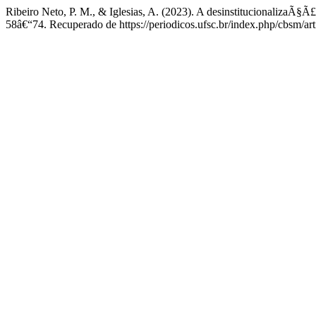
Ribeiro Neto, P. M., & Iglesias, A. (2023). A desinstitucionalizaÃ§Ã£o 
58â€“74. Recuperado de https://periodicos.ufsc.br/index.php/cbsm/ar