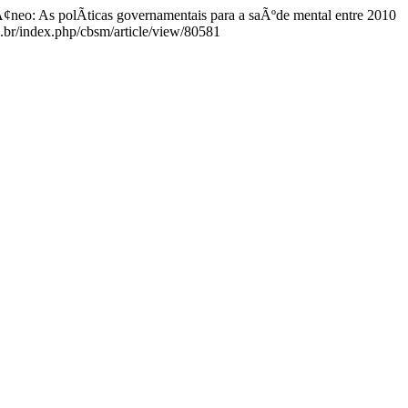
Ã¢neo: As polÃ­ticas governamentais para a saÃºde mental entre 2010
c.br/index.php/cbsm/article/view/80581