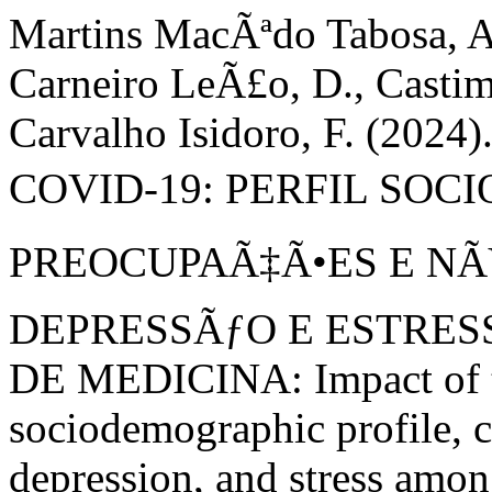
Martins MacÃªdo Tabosa, A
Carneiro LeÃ£o, D., Castim
Carvalho Isidoro, F. (2
COVID-19: PERFIL SOC
PREOCUPAÃ‡Ã•ES E NÃ
DEPRESSÃƒO E ESTRES
DE MEDICINA: Impact of 
sociodemographic profile, c
depression, and stress amo