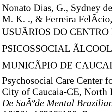
Nonato Dias, G., Sydney de 
M. K. ., & Ferreira FelÃ­ci
USUÃRIOS DO CENTRO
PSICOSSOCIAL ÃLCOO
MUNICÃPIO DE CAUCAIA-C
Psychosocial Care Center f
City of Caucaia-CE, North 
De SaÃºde Mental Brazilian