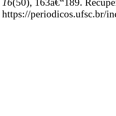
16
(50), 163â€“189. Recupe
https://periodicos.ufsc.br/