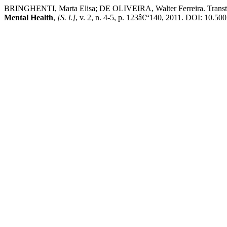
BRINGHENTI, Marta Elisa; DE OLIVEIRA, Walter Ferreira. Transtorn
Mental Health
,
[S. l.]
, v. 2, n. 4-5, p. 123â€“140, 2011. DOI: 10.50