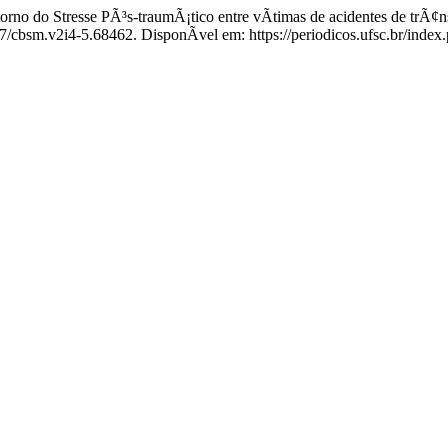
o do Stresse PÃ³s-traumÃ¡tico entre vÃ­timas de acidentes de trÃ¢n
07/cbsm.v2i4-5.68462. DisponÃ­vel em: https://periodicos.ufsc.br/inde