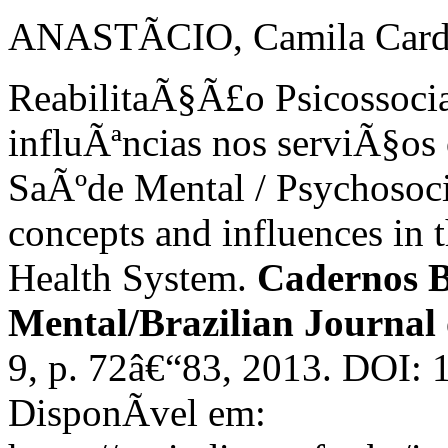
ANASTÃCIO, Camila Cardo
ReabilitaÃ§Ã£o Psicossocia
influÃªncias nos serviÃ§os 
SaÃºde Mental / Psychosoci
concepts and influences in 
Health System.
Cadernos B
Mental/Brazilian Journal
9, p. 72â€“83, 2013. DOI:
DisponÃ­vel em: