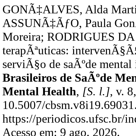
GONÃ‡ALVES, Alda Marti
ASSUNÃ‡ÃƒO, Paula GonÃ
Moreira; RODRIGUES DA SI
terapÃªuticas: intervenÃ§
serviÃ§o de saÃºde mental 
Brasileiros de SaÃºde Men
Mental Health
,
[S. l.]
, v. 
10.5007/cbsm.v8i19.69031.
https://periodicos.ufsc.br/
Acesso em: 9 ago. 2026.