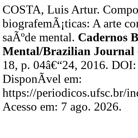
COSTA, Luis Artur. Compo
biografemÃ¡ticas: A arte co
saÃºde mental.
Cadernos Br
Mental/Brazilian Journal
18, p. 04â€“24, 2016. DOI
DisponÃ­vel em:
https://periodicos.ufsc.br/
Acesso em: 7 ago. 2026.