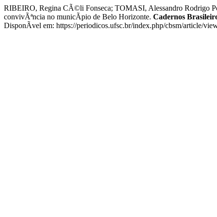
RIBEIRO, Regina CÃ©li Fonseca; TOMASI, Alessandro Rodrigo Pedro
convivÃªncia no municÃ­pio de Belo Horizonte.
Cadernos Brasileir
DisponÃ­vel em: https://periodicos.ufsc.br/index.php/cbsm/article/vi