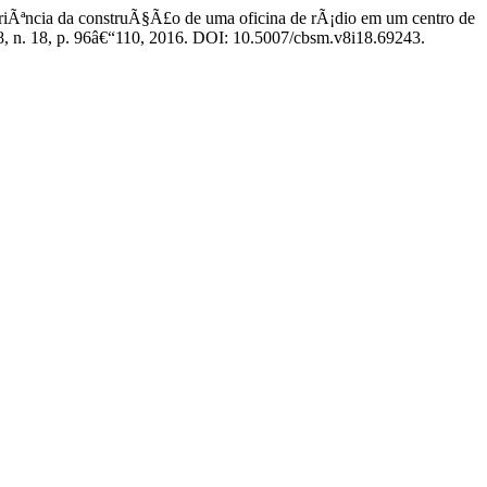
Ãªncia da construÃ§Ã£o de uma oficina de rÃ¡dio em um centro de
 8, n. 18, p. 96â€“110, 2016. DOI: 10.5007/cbsm.v8i18.69243.