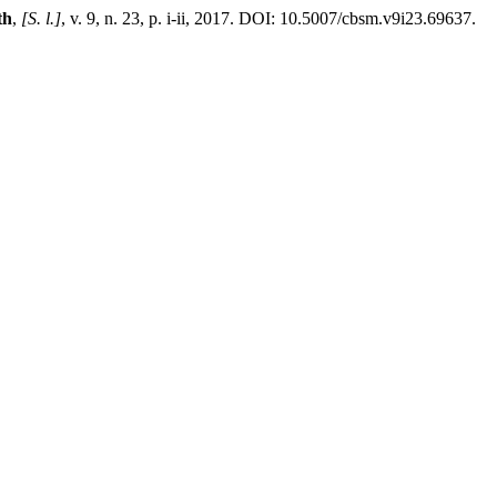
th
,
[S. l.]
, v. 9, n. 23, p. i-ii, 2017. DOI: 10.5007/cbsm.v9i23.69637.