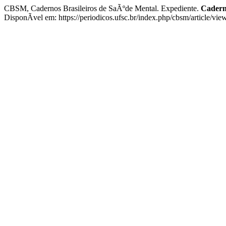
CBSM, Cadernos Brasileiros de SaÃºde Mental. Expediente.
Caderno
DisponÃ­vel em: https://periodicos.ufsc.br/index.php/cbsm/article/vi