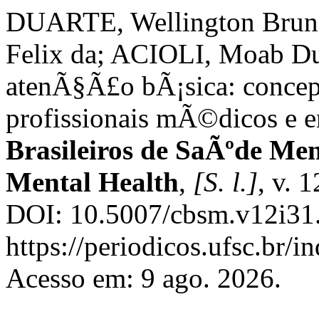
DUARTE, Wellington Bruno
Felix da; ACIOLI, Moab Dua
atenÃ§Ã£o bÃ¡sica: concep
profissionais mÃ©dicos e e
Brasileiros de SaÃºde Men
Mental Health
,
[S. l.]
, v. 
DOI: 10.5007/cbsm.v12i31.
https://periodicos.ufsc.br/
Acesso em: 9 ago. 2026.