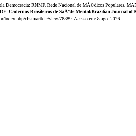
s pela Democracia; RNMP, Rede Nacional de MÃ©dicos Popu
šDE.
Cadernos Brasileiros de SaÃºde Mental/Brazilian Journal of 
br/index.php/cbsm/article/view/78889. Acesso em: 8 ago. 2026.