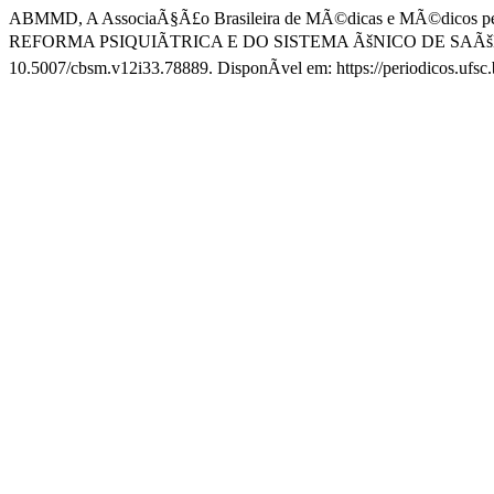
ABMMD, A AssociaÃ§Ã£o Brasileira de MÃ©dicas e MÃ©dico
REFORMA PSIQUIÃTRICA E DO SISTEMA ÃšNICO DE SAÃ
10.5007/cbsm.v12i33.78889. DisponÃ­vel em: https://periodicos.ufsc.