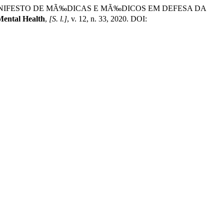
lares. MANIFESTO DE MÃ‰DICAS E MÃ‰DICOS EM DEFESA DA
Mental Health
,
[S. l.]
, v. 12, n. 33, 2020. DOI: