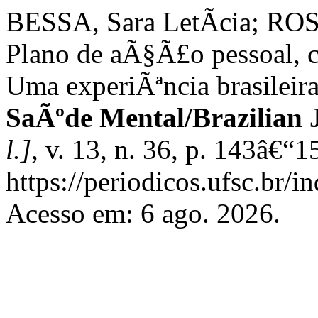
BESSA, Sara LetÃ­cia; R
Plano de aÃ§Ã£o pessoal, c
Uma experiÃªncia brasileir
SaÃºde Mental/Brazilian 
l.]
, v. 13, n. 36, p. 143â€“
https://periodicos.ufsc.br/
Acesso em: 6 ago. 2026.