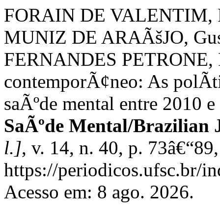
FORAIN DE VALENTIM, Re
MUNIZ DE ARAÃšJO, Gus
FERNANDES PETRONE, Rafae
contemporÃ¢neo: As polÃ­ti
saÃºde mental entre 2010 e
SaÃºde Mental/Brazilian 
l.]
, v. 14, n. 40, p. 73â€“8
https://periodicos.ufsc.br/
Acesso em: 8 ago. 2026.