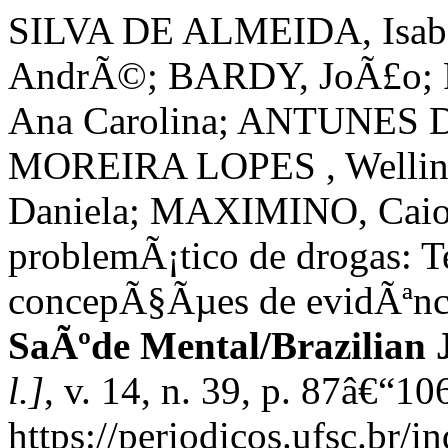
SILVA DE ALMEIDA, Isab
AndrÃ©; BARDY, JoÃ£o
Ana Carolina; ANTUNES D
MOREIRA LOPES , Welli
Daniela; MAXIMINO, Caio
problemÃ¡tico de drogas: Te
concepÃ§Ãµes de evidÃªnc
SaÃºde Mental/Brazilian 
l.]
, v. 14, n. 39, p. 87â€“1
https://periodicos.ufsc.br/