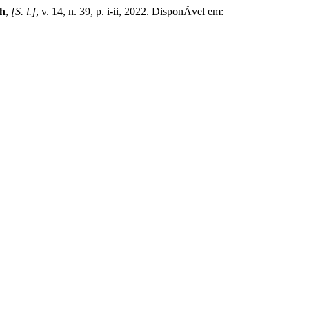
th
,
[S. l.]
, v. 14, n. 39, p. i-ii, 2022. DisponÃ­vel em: