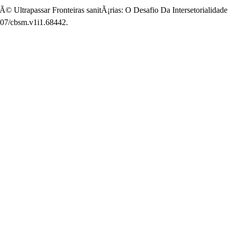
Ã© Ultrapassar Fronteiras sanitÃ¡rias: O Desafio Da Intersetorialida
5007/cbsm.v1i1.68442.