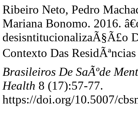
Ribeiro Neto, Pedro Macha
Mariana Bonomo. 2016. â€
desisntitucionalizaÃ§Ã£o 
Contexto Das ResidÃªncias 
Brasileiros De SaÃºde Ment
Health
8 (17):57-77.
https://doi.org/10.5007/cb