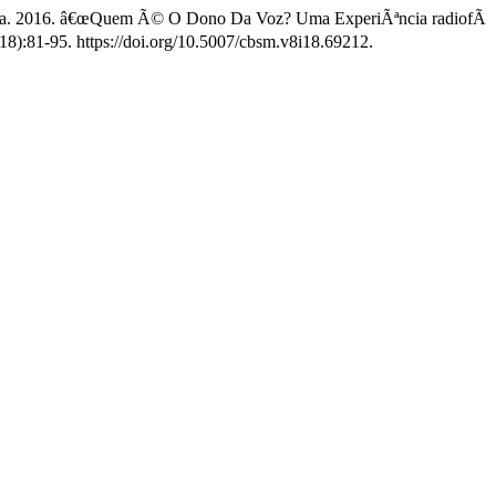
€™Anna. 2016. â€œQuem Ã© O Dono Da Voz? Uma ExperiÃªncia radiofÃ
18):81-95. https://doi.org/10.5007/cbsm.v8i18.69212.