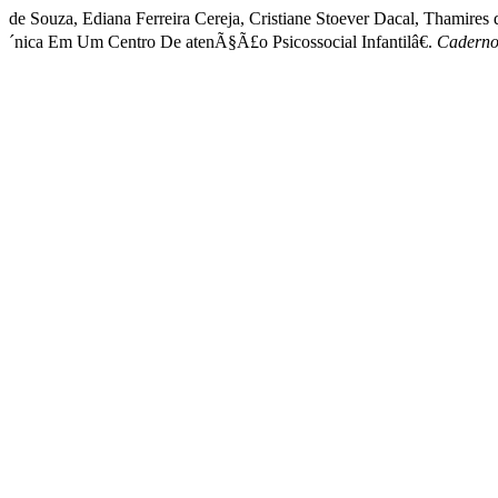
de Souza, Ediana Ferreira Cereja, Cristiane Stoever Dacal, Tham
´nica Em Um Centro De atenÃ§Ã£o Psicossocial Infantilâ€.
Cadernos