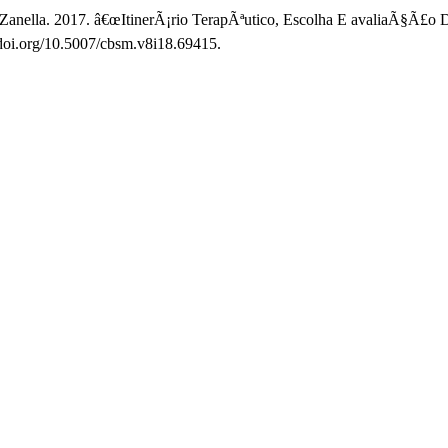
e Zanella. 2017. â€œItinerÃ¡rio TerapÃªutico, Escolha E avaliaÃ§Ã£o
//doi.org/10.5007/cbsm.v8i18.69415.