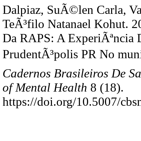
Dalpiaz, SuÃ©len Carla, V
TeÃ³filo Natanael Kohut. 
Da RAPS: A ExperiÃªncia
PrudentÃ³polis PR No muni
Cadernos Brasileiros De Sa
of Mental Health
8 (18).
https://doi.org/10.5007/cb